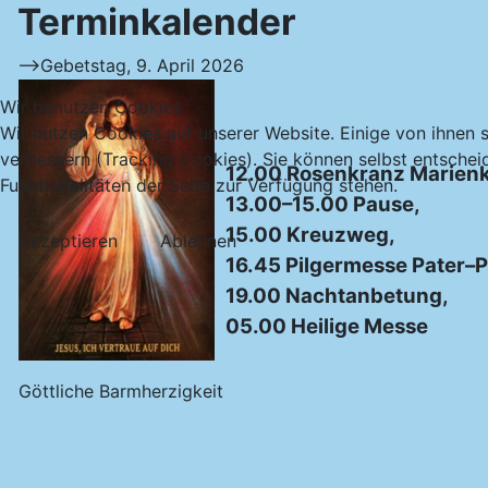
Terminkalender
-->Gebetstag, 9. April 2026
Wir benutzen Cookies
Wir nutzen Cookies auf unserer Website. Einige von ihnen s
verbessern (Tracking Cookies). Sie können selbst entschei
12.00 Rosenkranz
Marienk
Funktionalitäten der Seite zur Verfügung stehen.
13.00–15.00 Pause,
15.00 Kreuzweg,
Akzeptieren
Ablehnen
16.45 Pilgermesse Pater–
19.00 Nachtanbetung,
05.00 Heilige Messe
Göttliche Barmherzigkeit